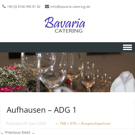
+49 (0) 8106 995 81 42
info@bavaria-catering.de
Skip to content
Aufhausen – ADG 1
Published
20. April 2020
at
768 × 576
in
Ansprechpartner
← Previous
Next →