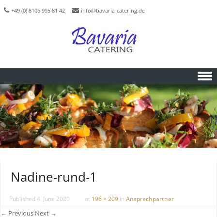
+49 (0) 8106 995 81 42
info@bavaria-catering.de
Skip to content
Nadine-rund-1
Published
4. June 2020
at
196 × 209
in
Ansprechpartner
← Previous
Next →