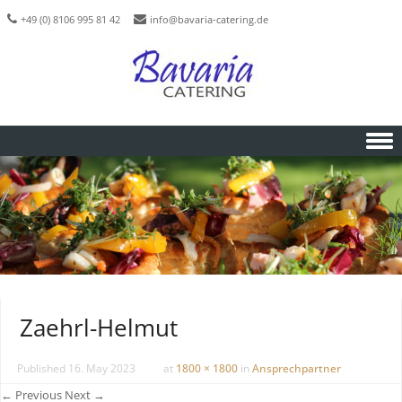
+49 (0) 8106 995 81 42
info@bavaria-catering.de
Skip to content
Zaehrl-Helmut
Published
16. May 2023
at
1800 × 1800
in
Ansprechpartner
← Previous
Next →