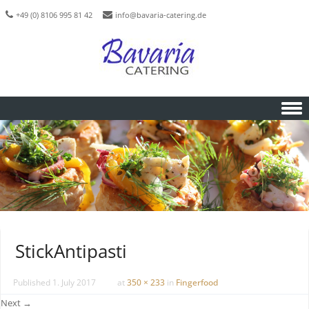
+49 (0) 8106 995 81 42
info@bavaria-catering.de
Skip to content
StickAntipasti
Published
1. July 2017
at
350 × 233
in
Fingerfood
Next →