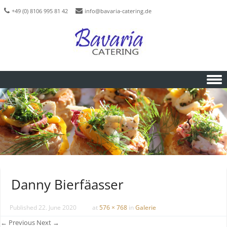
+49 (0) 8106 995 81 42
info@bavaria-catering.de
Skip to content
Danny Bierfäasser
Published
22. June 2020
at
576 × 768
in
Galerie
← Previous
Next →