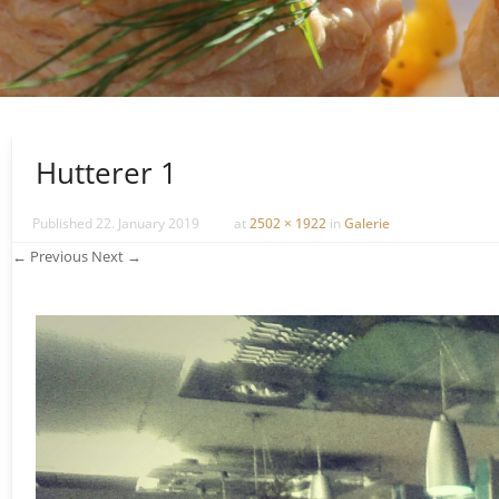
Hutterer 1
Published
22. January 2019
at
2502 × 1922
in
Galerie
← Previous
Next →