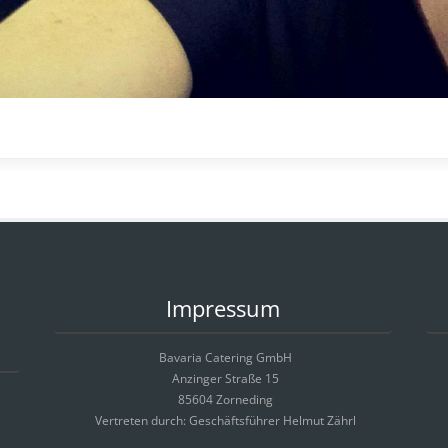
Impressum
Bavaria Catering GmbH
Anzinger Straße 15
85604 Zorneding
Vertreten durch: Geschäftsführer Helmut Zährl