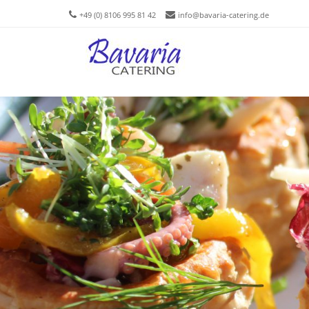
+49 (0) 8106 995 81 42
info@bavaria-catering.de
Men
SKIP T