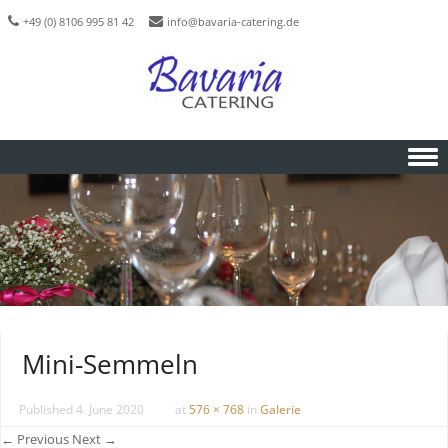
+49 (0) 8106 995 81 42
info@bavaria-catering.de
Skip to content
Mini-Semmeln
Published
4. June 2020
at
576 × 768
in
Galerie
← Previous
Next →