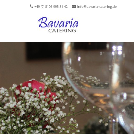
+49 (0) 8106 995 81 42
info@bavaria-catering.de
Men
SKIP T