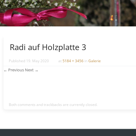
Radi auf Holzplatte 3
Published
19. May 2020
at
5184 × 3456
in
Galerie
← Previous
Next →
Both comments and trackbacks are currently closed.