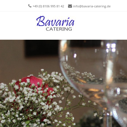
+49 (0) 8106 995 81 42
info@bavaria-catering.de
Men
SKIP T