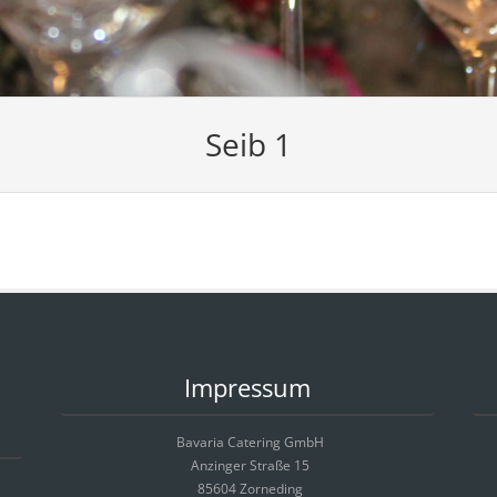
Seib 1
Impressum
Bavaria Catering GmbH
Anzinger Straße 15
85604 Zorneding