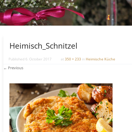
Heimisch_Schnitzel
Published
6. October 2017
at
350 × 233
in
Heimische Küche
← Previous