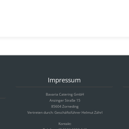
Impressum
Bavaria Catering GmbH
Anzinger Straße 15
85604 Zorneding
Vertreten durch: Geschäftsführer Helmut Zährl
Kontakt: