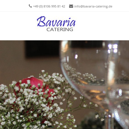
+49 (0) 8106 995 81 42
info@bavaria-catering.de
Men
SKIP T