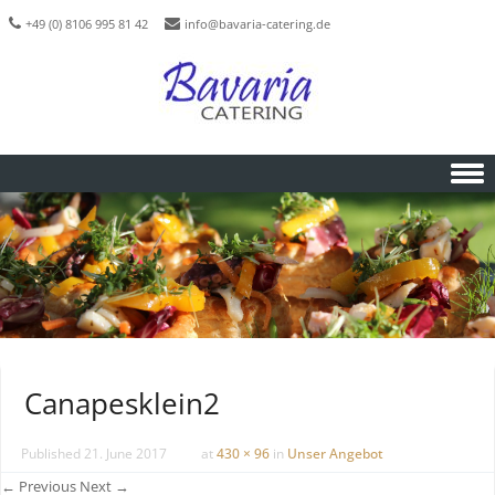
+49 (0) 8106 995 81 42
info@bavaria-catering.de
Skip to content
Canapesklein2
Published
21. June 2017
at
430 × 96
in
Unser Angebot
← Previous
Next →