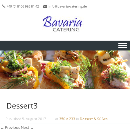
+49 (0) 8106 995 81 42
info@bavaria-catering.de
Skip to content
Dessert3
Published
5. August 2017
at
350 × 233
in
Dessert & Süßes
← Previous
Next →