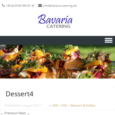
+49 (0) 8106 995 81 42
info@bavaria-catering.de
Skip to content
Dessert4
Published
5. August 2017
at
350 × 233
in
Dessert & Süßes
← Previous
Next →