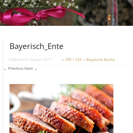
Bayerisch_Ente
Published
6. October 2017
at
350 × 233
in
Bayrische Küche
← Previous
Next →