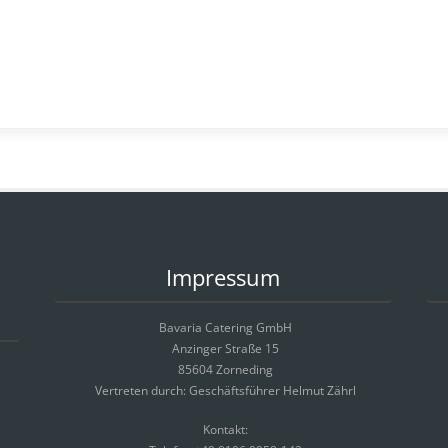
Impressum
Bavaria Catering GmbH
Anzinger Straße 15
85604 Zorneding
Vertreten durch: Geschäftsführer Helmut Zährl
Kontakt: