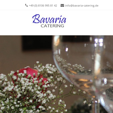
+49 (0) 8106 995 81 42
info@bavaria-catering.de
Men
SKIP T