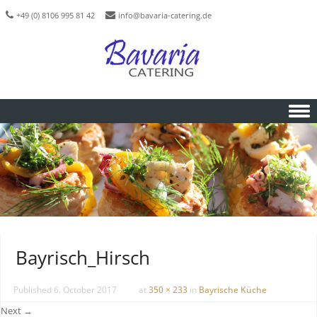
+49 (0) 8106 995 81 42
info@bavaria-catering.de
Skip to content
Bayrisch_Hirsch
Published
6. October 2017
at
350 × 233
in
Bayrische Küche
Next →